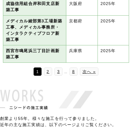
成協信用組合岸和田支店新
大阪府
2025年
築工事
メディカル綾部第3工場新築
京都府
2025年
工事、メディカル事務所・
インタラクティブフロア新
築工事
西宮市鳴尾浜三丁目計画新
兵庫県
2025年
築工事
1
2
3
8
次へ »
…
創業より55年。様々な施工を行って参りました。
近年の主な施工実績は、以下のページよりご覧ください。