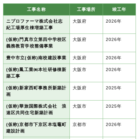
工事名称
工事場所
竣工年
ニプロファーマ株式会社志
大阪府
2026年
紀工場厚生棟増築工事
(仮称)門真市立第四中学校区
大阪府
2026年
義務教育学校整備事業
豊中市立(仮称)南校建設事業
大阪府
2026年
(仮称)鳳工業㈱本社研修棟新
大阪市
2026年
築工事
(仮称)新家西町事務所新築計
大阪府
2025年
画
(仮称)華旅国際株式会社 浪
大阪市
2025年
速区共同住宅新築計画
(仮称)京都市下京区本塩竈町
京都市
2026年
建設計画